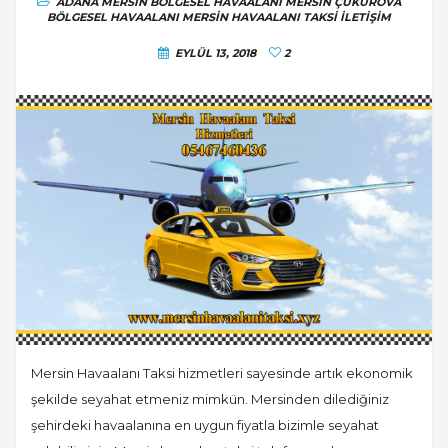
ADANA MERSIN BÖLGESEL HAVAALANI
MERSIN ÇUKUROVA
BÖLGESEL HAVAALANI
MERSIN HAVAALANI TAKSI ILETIŞIM
EYLÜL 13, 2018
2
Mersin Havaalanı Taksi hizmetleri sayesinde artık ekonomik
şekilde seyahat etmeniz mimkün. Mersinden dilediğiniz
şehirdeki havaalanına en uygun fiyatla bizimle seyahat